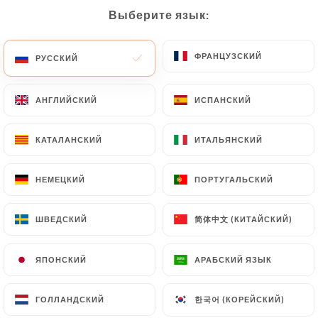
Выберите язык:
Выберите язык:
RU
МЕНЮ
ФРАНЦУЗСКИЙ
ФРАНЦУЗСКИЙ
РУССКИЙ
РУССКИЙ
АНГЛИЙСКИЙ
АНГЛИЙСКИЙ
ИСПАНСКИЙ
ИСПАНСКИЙ
/
ГЛАВНАЯ СТРАНИЦА
СВЯЗАТЬСЯ С НАМИ
КАТАЛАНСКИЙ
КАТАЛАНСКИЙ
ИТАЛЬЯНСКИЙ
ИТАЛЬЯНСКИЙ
Связаться С Нами
НЕМЕЦКИЙ
НЕМЕЦКИЙ
ПОРТУГАЛЬСКИЙ
ПОРТУГАЛЬСКИЙ
简体中文 (КИТАЙСКИЙ)
简体中文 (КИТАЙСКИЙ)
ШВЕДСКИЙ
ШВЕДСКИЙ
ЯПОНСКИЙ
ЯПОНСКИЙ
АРАБСКИЙ ЯЗЫК
АРАБСКИЙ ЯЗЫК
SEMO
한국어 (КОРЕЙСКИЙ)
한국어 (КОРЕЙСКИЙ)
ГОЛЛАНДСКИЙ
ГОЛЛАНДСКИЙ