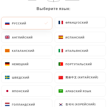
Выберите язык:
Выберите язык:
367 МНЕНИЙ
ФРАНЦУЗСКИЙ
ФРАНЦУЗСКИЙ
РУССКИЙ
РУССКИЙ
RESTAURANT BISTRONOMIQUE
2 Rue Des Fantasques
69001 Lyon France
АНГЛИЙСКИЙ
АНГЛИЙСКИЙ
ИСПАНСКИЙ
ИСПАНСКИЙ
КАТАЛАНСКИЙ
КАТАЛАНСКИЙ
ИТАЛЬЯНСКИЙ
ИТАЛЬЯНСКИЙ
НЕМЕЦКИЙ
НЕМЕЦКИЙ
ПОРТУГАЛЬСКИЙ
ПОРТУГАЛЬСКИЙ
简体中文 (КИТАЙСКИЙ)
简体中文 (КИТАЙСКИЙ)
ШВЕДСКИЙ
ШВЕДСКИЙ
ЯПОНСКИЙ
ЯПОНСКИЙ
АРАБСКИЙ ЯЗЫК
АРАБСКИЙ ЯЗЫК
Кто мы?
한국어 (КОРЕЙСКИЙ)
한국어 (КОРЕЙСКИЙ)
ГОЛЛАНДСКИЙ
ГОЛЛАНДСКИЙ