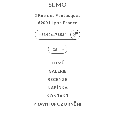
SEMO
2 Rue des Fantasques
69001 Lyon France
+33426178534
CS
DOMŮ
GALERIE
RECENZE
NABÍDKA
KONTAKT
PRÁVNÍ UPOZORNĚNÍ