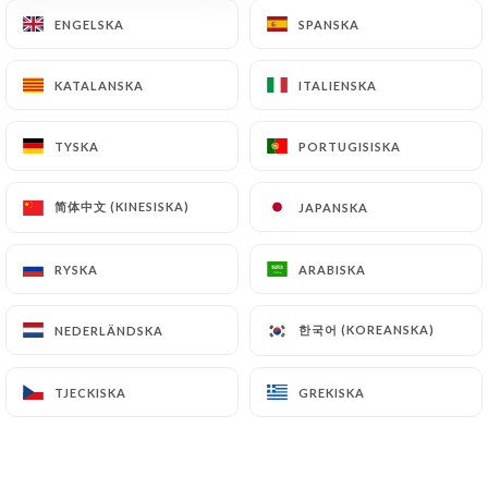
ENGELSKA
ENGELSKA
SPANSKA
SPANSKA
KATALANSKA
KATALANSKA
ITALIENSKA
ITALIENSKA
TYSKA
TYSKA
PORTUGISISKA
PORTUGISISKA
简体中文 (KINESISKA)
简体中文 (KINESISKA)
JAPANSKA
JAPANSKA
RYSKA
RYSKA
ARABISKA
ARABISKA
한국어 (KOREANSKA)
한국어 (KOREANSKA)
NEDERLÄNDSKA
NEDERLÄNDSKA
TJECKISKA
TJECKISKA
GREKISKA
GREKISKA