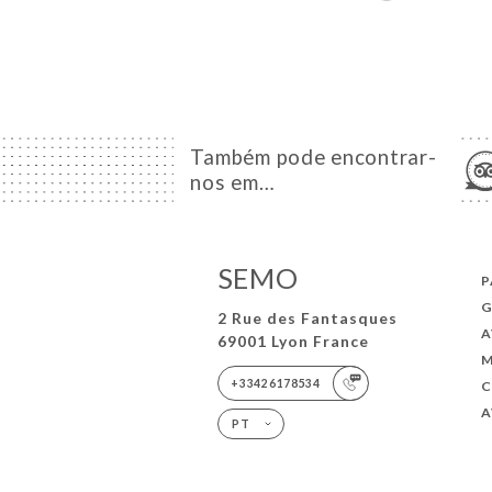
Também pode encontrar-
nos em…
SEMO
P
G
2 Rue des Fantasques
A
69001 Lyon France
+33426178534
A
PT