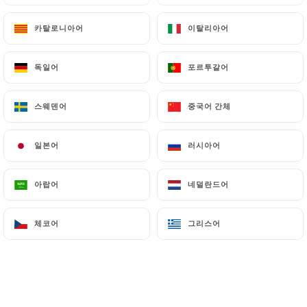
카탈로니아어
카탈로니아어
이탈리아어
이탈리아어
Sandra W. 평가
S
독일어
독일어
포르투갈어
포르투갈어
5/5
Une magnifique expérience. Tout était
스웨덴어
스웨덴어
중국어 간체
중국어 간체
excellent !
01/07/2026
•
10:09
일본어
일본어
러시아어
러시아어
Geraldine C. 평가
G
아랍어
아랍어
네덜란드어
네덜란드어
5/5
toujours un bon moment, on s'est régalés,
체코어
체코어
그리스어
그리스어
merci et à bientôt
29/06/2026
•
07:56
catherine f. 평가
C
5/5