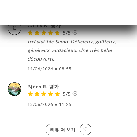
17/06/2026
•
10:38
Cathy B. 평가
C
5/5
Irrésistible Semo. Délicieux, goûteux,
généreux, audacieux. Une très belle
découverte.
14/06/2026
•
08:55
Björn R. 평가
5/5
13/06/2026
•
11:25
리뷰 더 보기